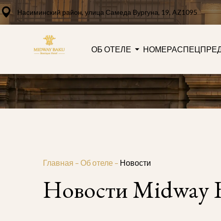
Насиминский район, улица Самеда Вургуна, 19, AZ1095
ОБ ОТЕЛЕ
НОМЕРА
СПЕЦПРЕ
Главная
–
Об отеле
–
Новости
Новости Midway B