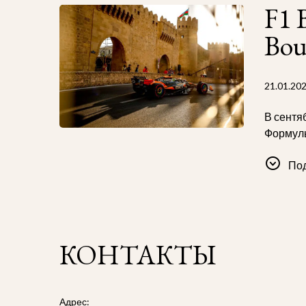
F1 
Bou
21.01.20
В сентя
Формулы
уникаль
По
Midway 
самом ц
сервис 
КОНТАКТЫ
Не откл
быстро!
Адрес: