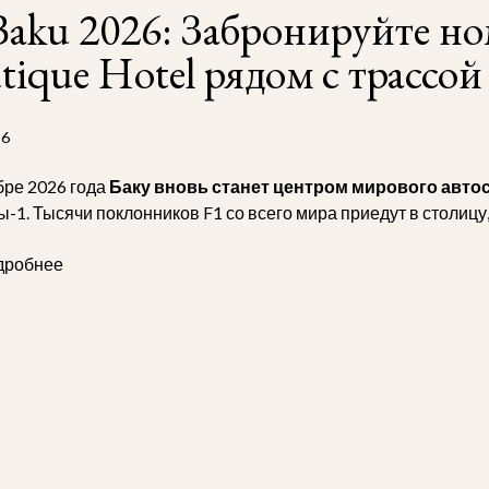
Baku 2026: Забронируйте н
tique Hotel рядом с трассой
26
бре 2026 года
Баку вновь станет центром мирового авто
-1. Тысячи поклонников F1 со всего мира приедут в столицу,
ную атмосферу городской гонки.
дробнее
Baku Boutique Hotel
предлагает эксклюзивное размещение дл
ентре города, всего в нескольких минутах ходьбы от трассы
и роскошные удобства обеспечат максимальный комфорт на 
адывайте бронирование —
номера в Midway Baku Boutique H
 Забронируйте заранее, чтобы быть в центре гоночных соб