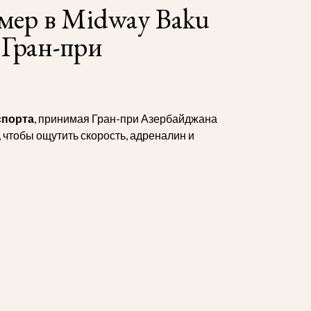
омер в Midway Baku
 Гран-при
спорта
, принимая Гран-при Азербайджана
 чтобы ощутить скорость, адреналин и
я гостей F1 Baku 2026. Отель расположен в
 Гран-при. Стильные номера, премиальный
протяжении всего события.
otel
во время F1 в Баку раскупаются очень
ытий и насладиться незабываемым отдыхом.